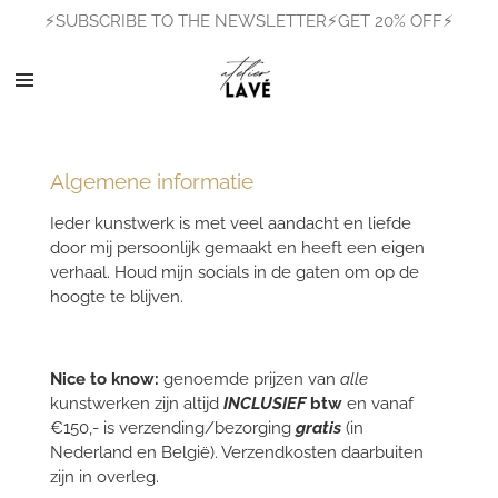
⚡SUBSCRIBE TO THE NEWSLETTER⚡GET 20% OFF⚡
Ga
direct
naar
de
hoofdinhoud
Algemene informatie
Ieder kunstwerk is met veel aandacht en liefde
door mij persoonlijk gemaakt en heeft een eigen
verhaal. Houd mijn socials in de gaten om op de
hoogte te blijven.
Nice to know:
genoemde prijzen van
alle
kunstwerken zijn altijd
INCLUSIEF
btw
en vanaf
€150,- is verzending/bezorging
gratis
(in
Nederland en België). Verzendkosten daarbuiten
zijn in overleg.