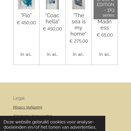
EDITION
- 3X3
"Flo"
"Coac
"The
Color
series
hella"
sea is
Madn
€ 450,00
my
ess
€ 450,00
home"
€ 65,00
€ 275,00
In winkelwagen
In winkelwagen
In winkelwagen
In winkelwagen
Legal
Privacy Verklaring
Algemene Voorwaarden
© 2020 Atelier LAVé
Deze website gebruikt cookies voor analyse-
doeleinden en/of het tonen van advertenties.